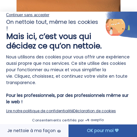
2026 marque bien plus qu’un
partenariat 🤝
24
Avril
EN SAVOIR PLUS