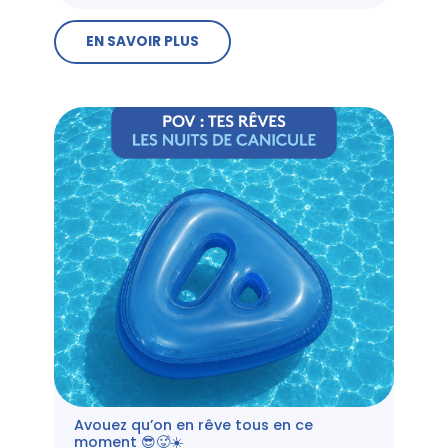
EN SAVOIR PLUS
Avouez qu’on en rêve tous en ce
moment 😎🥵☀️