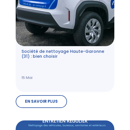
Société de nettoyage Haute-Garonne
(31) : bien choisir
15
Mai
EN SAVOIR PLUS