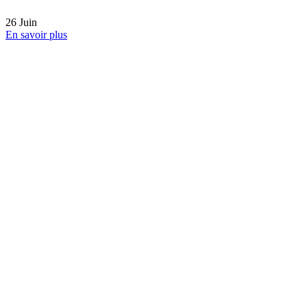
Avouez qu’on en rêve tous en ce moment
😎🥵☀️
24
Juin
En savoir plus