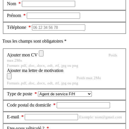
Nom
Prénom
Téléphone
Tous les champs sont obligatoires *
Ajouter mon CV
Poids
max 2Mo
Formats .pdf, .doc, .docx, .odt, .rtf, .jpg ou png
Ajouter ma lettre de motivation
Poids max 2Mo
Formats .pdf, .doc, .docx, .odt, .rtf, .jpg ou png
Type de poste
Code postal du domicile
E-mail
Exemple: nom@gmail.com
Etes-vous véhiculé ?