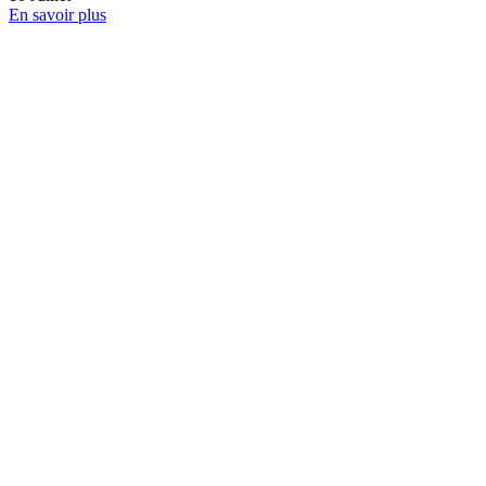
Entreprise de nettoyage à Nantes : le
guide 2026
08
Juillet
En savoir plus