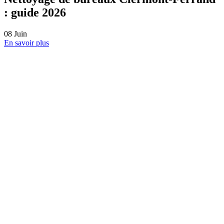
Un client satisfait = la meilleure des
récompenses 💙
04
Juin
En savoir plus