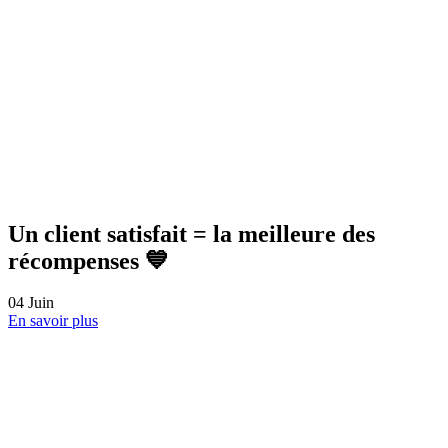
📍 Où que vous soyez, ASR est à vos côtés
20
Mai
En savoir plus