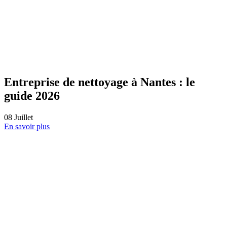
🌿 Qui dit vendredi dit week-end ! (Et
bientôt les vacances 😎☀️)
26
Juin
En savoir plus